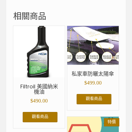
相關商品
私家車防曬太陽傘
$
499.00
Filtroil 美國納米
機油
觀看商品
$
490.00
觀看商品
特價