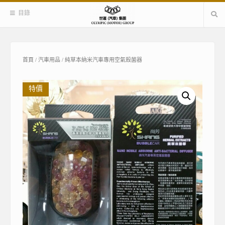
Skip
目錄
to
content
首頁
/
汽車用品
/ 純草本納米汽車專用空氣殺菌器
特價