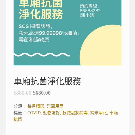
車廂抗菌淨化服務
$
880.00
$
680.00
分類：
每月精選
,
汽車用品
標籤：
COVID
,
動物友好
,
殺滅冠狀病毒
,
納米淨化
,
車廂
抗菌