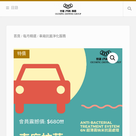
Skip
目錄
to
content
首頁
/
每月精選
/ 車廂抗菌淨化服務
特價