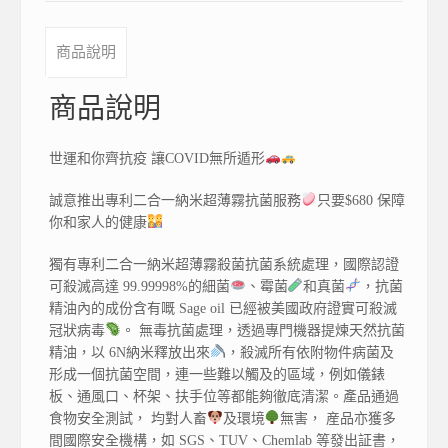
商品說明
商品說明
世運和你齊抗疫 讓COVID無所遁形
誠意推出專利二合一納米超薄霧抗菌服務
只要$680 保障
你和家人的健康
獨有專利二合一納米超薄霧殺菌抗菌系統處理，國際認證
可殺滅高達 99.99998%的細菌
、霉菌
和真菌
，抗菌
精油內的成份含有嘅 Sage oil 已經被美國政府證實可殺滅
冠狀病毒
。 無毒抗菌處理，透過專門機器提煉天然抗菌
精油，以 6N納米釋放出來
，殺滅所有依附物件病菌及
形成一個抗菌空間，連一些難以觸及的區域，例如儀錶
板、通風口、杯架、扶手位等都能夠徹底清潔。產品通過
食物安全測試， 均對人畜
及環境
無害， 産品亦獲多
間國際安全機構，如 SGS、TUV、Chemlab 等發出証書，