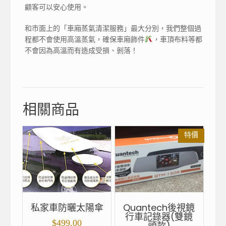
顧客可以安心使用。
和市面上的「車廂蒸氣清潔服務」最大分別，我們整個過
程都不會使用高溫蒸氣，確保車廂飾件
，車頂布料等都
不會因為高溫而有造成受損、剝落！
相關商品
特價
私家車防曬太陽傘
Quantech後視鏡
行車記錄器(雙鏡
$
499.00
頭款)