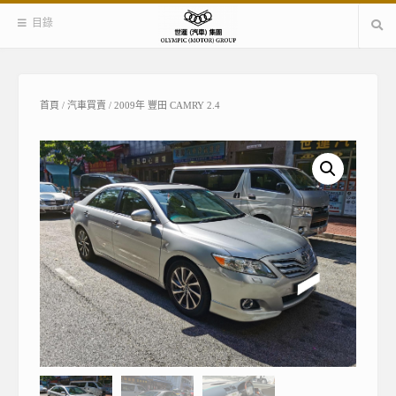
Skip
目錄
to
content
首頁
/
汽車買賣
/ 2009年 豐田 CAMRY 2.4